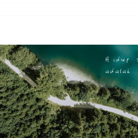
11) ALLAH MENCATAT NIAT (TEKAD) BAIK MAUPUN BURUK
 10) PERBEDAAN PAHALA ANTARA SHALAT BERJAMAAH DENGAN SHALAT SENDIR
e 09) YANG TERBUNUH DAN YANG MEMBUNUH KEDUANYA MASUK NERAKA
 8) BERJUANG UNTUK MENINGGIKAN KALIMAT-NYA