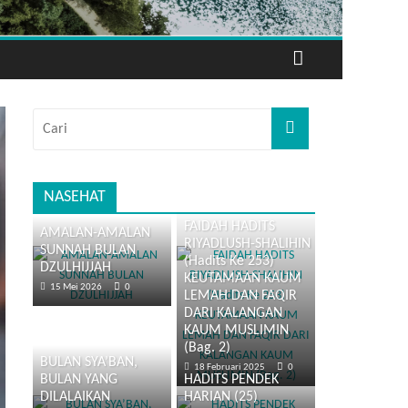
NASEHAT
FAIDAH HADITS
AMALAN-AMALAN
RIYADLUSH-SHALIHIN
SUNNAH BULAN
(Hadits Ke 253)
DZULHIJJAH
KEUTAMAAN KAUM
15 Mei 2026
0
LEMAH DAN FAQIR
DARI KALANGAN
KAUM MUSLIMIN
(Bag. 2)
BULAN SYA’BAN,
18 Februari 2025
0
BULAN YANG
HADITS PENDEK
DILALAIKAN
HARIAN (25)