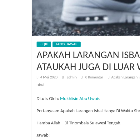
FIQIH
TANYA JAWAB
APAKAH LARANGAN ISBAL
ATAUKAH JUGA DI LUAR
4 Mei 2020
admin
0 Komentar
Apakah Larangan Is
Isbal
Ditulis Oleh:
Mukhlisin Abu Uwais
Pertanyaan: Apakah Larangan Isbal Hanya Di Waktu Sho
Hamba Allah – Di Tinombala Sulawesi Tengah.
Jawab: