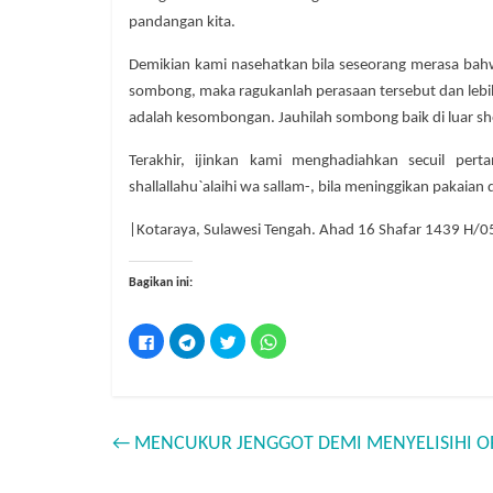
pandangan kita.
Demikian kami nasehatkan bila seseorang merasa bahw
sombong, maka ragukanlah perasaan tersebut dan lebih 
adalah kesombongan. Jauhilah sombong baik di luar shol
Terakhir, ijinkan kami menghadiahkan secuil pert
shallallahu`alaihi wa sallam-, bila meninggikan pakaian
|Kotaraya, Sulawesi Tengah. Ahad 16 Shafar 1439 H
Bagikan ini:
K
K
K
K
l
l
l
l
i
i
i
i
k
k
k
k
u
u
u
u
n
n
n
n
t
t
t
t
u
u
u
u
←
MENCUKUR JENGGOT DEMI MENYELISIHI O
k
k
k
k
m
b
b
b
e
e
e
e
m
r
r
r