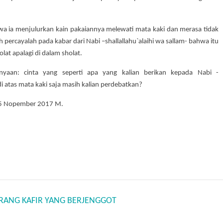
a ia menjulurkan kain pakaiannya melewati mata kaki dan merasa tidak
percayalah pada kabar dari Nabi –shallallahu`alaihi wa sallam- bahwa itu
at apalagi di dalam sholat.
anyaan: cinta yang seperti apa yang kalian berikan kepada Nabi -
 di atas mata kaki saja masih kalian perdebatkan?
/05 Nopember 2017 M.
RANG KAFIR YANG BERJENGGOT