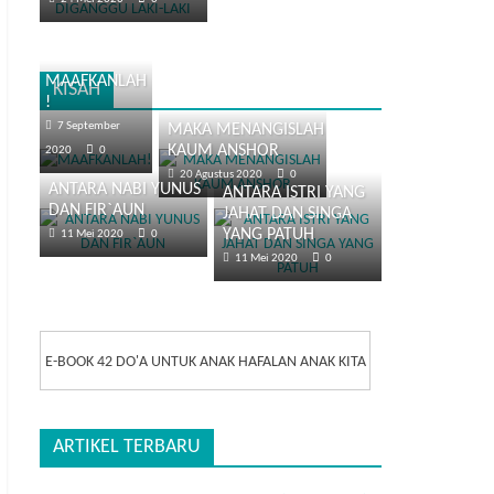
MAAFKANLAH
KISAH
!
7 September
MAKA MENANGISLAH
KAUM ANSHOR
2020
0
20 Agustus 2020
0
ANTARA NABI YUNUS
ANTARA ISTRI YANG
DAN FIR`AUN
JAHAT DAN SINGA
YANG PATUH
11 Mei 2020
0
11 Mei 2020
0
E-BOOK 42 DO'A UNTUK ANAK HAFALAN ANAK KITA
ARTIKEL TERBARU