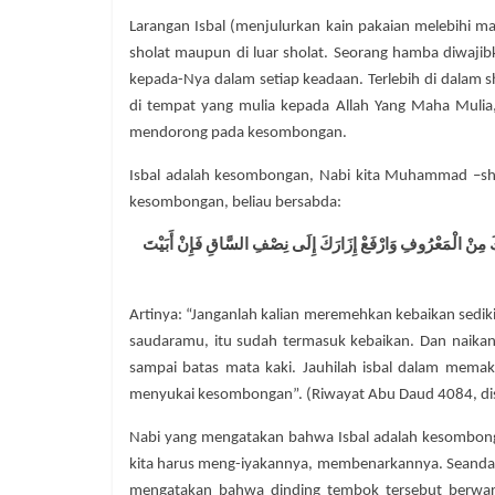
Larangan Isbal (menjulurkan kain pakaian melebihi mat
sholat maupun di luar sholat. Seorang hamba diwaji
kepada-Nya dalam setiap keadaan. Terlebih di dalam s
di tempat yang mulia kepada Allah Yang Maha Mulia
mendorong pada kesombongan.
Isbal adalah kesombongan, Nabi kita Muhammad –shal
kesombongan, beliau bersabda:
َلِكَ مِنْ الْمَعْرُوفِ وَارْفَعْ إِزَارَكَ إِلَى نِصْفِ السَّاقِ فَإِنْ أَبَيْتَ
Artinya: “Janganlah kalian meremehkan kebaikan sedik
saudaramu, itu sudah termasuk kebaikan. Dan naika
sampai batas mata kaki. Jauhilah isbal dalam memak
menyukai kesombongan”. (Riwayat Abu Daud 4084, dis
Nabi yang mengatakan bahwa Isbal adalah kesombong
kita harus meng-iyakannya, membenarkannya. Seanda
mengatakan bahwa dinding tembok tersebut berwar