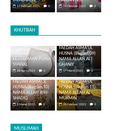
DILALAIKAN
HARIAN (25)
17 Februari 2025
0
24 Oktober 2023
0
KHUTBAH
FAEDAH ASMA’UL
HUSNA (Bagian 09)
KEUTAMAAN PUASA
NAMA ALLAH AL-
SYAWAL
GHANIY
28 April 2023
0
17 Maret 2023
0
FAEDAH ASMA’UL
FAEDAH ASMA’UL
HUSNA (Bagian 10)
HUSNA (Bagian 11)
NAMA ALLAH ASH-
NAMA ALLAH AL-
SHADIQ
MUKMIN
5 Maret 2023
0
24 Februari 2023
0
MUSLIMAH