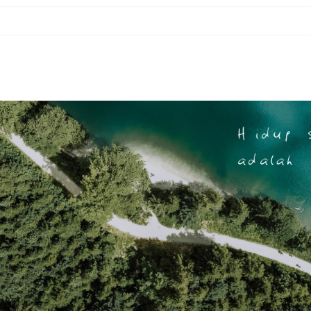
 8) BERJUANG UNTUK MENINGGIKAN KALIMAT-NYA
11) ALLAH MENCATAT NIAT (TEKAD) BAIK MAUPUN BURUK
 10) PERBEDAAN PAHALA ANTARA SHALAT BERJAMAAH DENGAN SHALAT SENDIR
e 09) YANG TERBUNUH DAN YANG MEMBUNUH KEDUANYA MASUK NERAKA