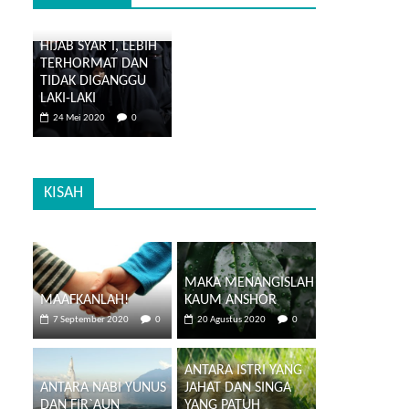
HIJAB SYAR`I, LEBIH
TERHORMAT DAN
TIDAK DIGANGGU
LAKI-LAKI
24 Mei 2020
0
KISAH
MAKA MENANGISLAH
MAAFKANLAH!
KAUM ANSHOR
7 September 2020
0
20 Agustus 2020
0
ANTARA ISTRI YANG
ANTARA NABI YUNUS
JAHAT DAN SINGA
DAN FIR`AUN
YANG PATUH