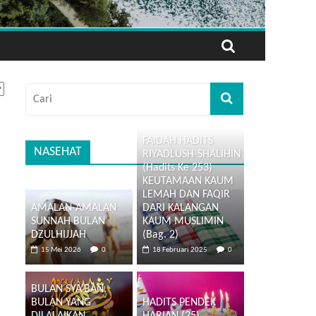
FAIDAH HADITS
NASEHAT
RIYADLUSH-SHALIHIN
(Hadits Ke 253)
KEUTAMAAN KAUM
LEMAH DAN FAQIR
AMALAN-AMALAN
DARI KALANGAN
SUNNAH BULAN
KAUM MUSLIMIN
DZULHIJJAH
(Bag. 2)
15 Mei 2026
0
18 Februari 2025
0
BULAN SYA’BAN,
BULAN YANG
HADITS PENDEK