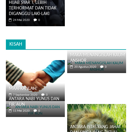
HIJAB SYAR`I, LEBIH
TERHORMAT DAN TIDAK
DIGANGGU LAKI-LAKI
24 Mei 2020
0
KISAH
MAKA MENANGISLAH KAUM
ANSHOR
20 Agustus 2020
0
MAAFKANLAH!
7 September 2020
0
ANTARA NABI YUNUS DAN
FIR`AUN
11 Mei 2020
0
ANTARA ISTRI YANG JAHAT