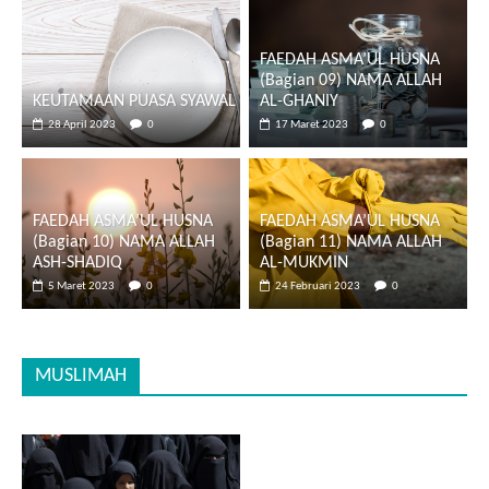
FAEDAH ASMA’UL HUSNA
(Bagian 09) NAMA ALLAH
KEUTAMAAN PUASA SYAWAL
AL-GHANIY
28 April 2023
0
17 Maret 2023
0
FAEDAH ASMA’UL HUSNA
FAEDAH ASMA’UL HUSNA
(Bagian 10) NAMA ALLAH
(Bagian 11) NAMA ALLAH
ASH-SHADIQ
AL-MUKMIN
5 Maret 2023
0
24 Februari 2023
0
MUSLIMAH