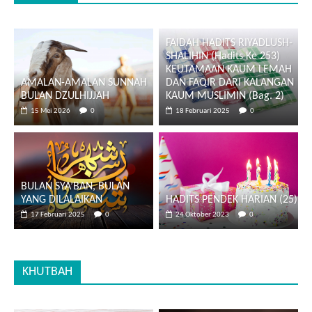
FAIDAH HADITS RIYADLUSH-
SHALIHIN (Hadits Ke 253)
KEUTAMAAN KAUM LEMAH
AMALAN-AMALAN SUNNAH
DAN FAQIR DARI KALANGAN
BULAN DZULHIJJAH
KAUM MUSLIMIN (Bag. 2)
15 Mei 2026
0
18 Februari 2025
0
BULAN SYA’BAN, BULAN
YANG DILALAIKAN
HADITS PENDEK HARIAN (25)
17 Februari 2025
0
24 Oktober 2023
0
KHUTBAH