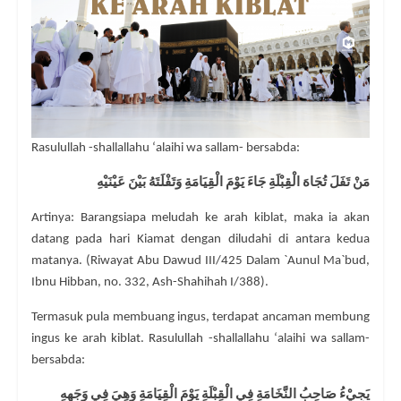
Rasulullah -shallallahu ‘alaihi wa sallam- bersabda:
مَنْ تَفَلَ تُجَاهَ الْقِبْلَةِ جَاءَ يَوْمَ الْقِيَامَةِ وَتَفْلَتَهُ بَيْنَ عَيْنَيْهِ
Artinya: Barangsiapa meludah ke arah kiblat, maka ia akan
datang pada hari Kiamat dengan diludahi di antara kedua
matanya. (Riwayat Abu Dawud III/425 Dalam `Aunul Ma`bud,
Ibnu Hibban, no. 332, Ash-Shahihah I/388).
Termasuk pula membuang ingus, terdapat ancaman membung
ingus ke arah kiblat. Rasulullah -shallallahu ‘alaihi wa sallam-
bersabda:
يَجِيْءُ صَاحِبُ النَّخَامَةِ فِي الْقِبْلَةِ يَوْمَ الْقِيَامَةِ وَهِيَ فِي وَجَهِهِ