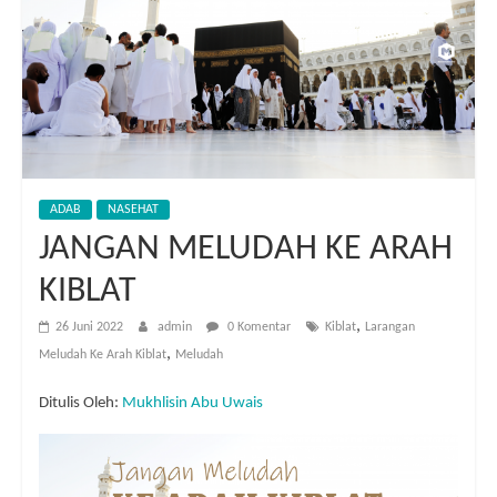
ADAB
NASEHAT
JANGAN MELUDAH KE ARAH
KIBLAT
,
26 Juni 2022
admin
0 Komentar
Kiblat
Larangan
,
Meludah Ke Arah Kiblat
Meludah
Ditulis Oleh:
Mukhlisin Abu Uwais