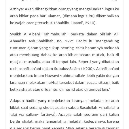
Artinya: Akan dibangkitkan orang yang mengeluarkan ingus ke
arah kiblat pada hari Kiamat, (dimana ingus itu) dikembalikan
ke wajah orang tersebut. (Shahiihul Jaami’, 2910).
Syaikh Al-Albani -rahimahullah- berkata dalam Silsilah Al-
Ahaadiits Ash-Shahiihah, no. 222: Hadits itu mengandung
tuntunan ajaran yang cukup penting. Yaitu haramnya meludah
atau membuang dahak ke arah kiblat secara mutlak, baik di
masjid, mushalla, atau di tempat lain. Seperti yang dikatakan
oleh ash-Shan’ani dalam Subulus-Salâm (I/230). Ash-Shan’ani
menjelaskan: Imam Nawawi -rahimahullah- lebih yakin dengan
larangan melakukan hal-hal tersebut dalam segala situasi, baik
ketika shalat atau di luar itu, di masjid atau di tempat lain.”
Adapun hadits yang menjelaskan larangan meludah ke arah
kiblat saat sedang sholat adalah sabda Rasulullah –shallallahu
`alai wa sallam- (artinya): Apabila salah seorang dari kalian
berdiri shalat, maka janganlah ia meludah kedepannya, karena
dia sedang bermunajat kepada Allah selama berada di tempat