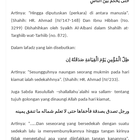
حَتَّى يُحْكَمَ بَيْنَ النَّاسِ
Artinya: “Hingga diputuskan (perkara) di antara manusia”.
(Shahih: HR. Ahmad (IV/147-148) Dan Ibnu Hibban (No.
3299) Dishahihkan oleh Syaikh Al-Albani dalam Shahiih at-
Targhiib wat-Tarhiib (no. 872).
Dalam lafadz yang lain disebutkan:
ظِلّ الْمُؤْمِنِ يَوْمَ الْقِيَامَةِ صَدَقَتُهُ إن
Artinya: “Sesungguhnya naungan seorang mukmin pada hari
kiamat ialah sedekahhnya”. (Shahih: HR. Ahmad (IV/233).
Juga Sabda Rasulullah –shallallahu`alaihi wa sallam- tentang
tujuh golongan yang dinaungi Allah pada hari kiamat,
ورجل تصدق بصدقة فأخفاها حتى لا تعلم شماله ما تنفق يمينه
Artinya: “……Dan seseorang yang bersedekah dengan suatu
sedekah lalu ia menyembunyikannya hingga tangan kirinya
tidak mengetahui apa yang diinfakkan tangan kanannya”.