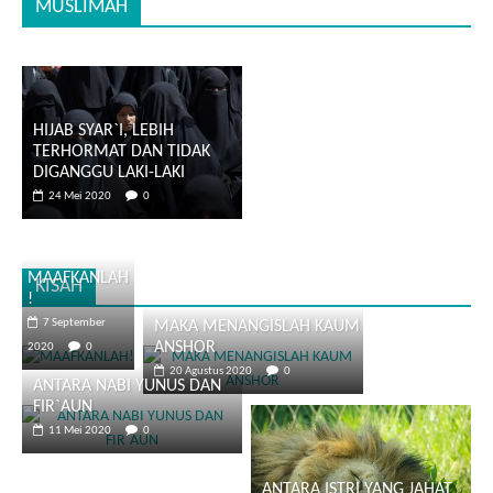
MUSLIMAH
HIJAB SYAR`I, LEBIH
TERHORMAT DAN TIDAK
DIGANGGU LAKI-LAKI
24 Mei 2020
0
MAAFKANLAH
KISAH
!
7 September
MAKA MENANGISLAH KAUM
ANSHOR
2020
0
20 Agustus 2020
0
ANTARA NABI YUNUS DAN
FIR`AUN
11 Mei 2020
0
ANTARA ISTRI YANG JAHAT