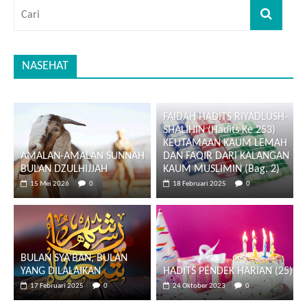
NASEHAT
FAIDAH HADITS RIYADLUSH-
SHALIHIN (Hadits Ke 253)
KEUTAMAAN KAUM LEMAH
AMALAN-AMALAN SUNNAH
DAN FAQIR DARI KALANGAN
BULAN DZULHIJJAH
KAUM MUSLIMIN (Bag. 2)
15 Mei 2026
0
18 Februari 2025
0
BULAN SYA’BAN, BULAN
YANG DILALAIKAN
HADITS PENDEK HARIAN (25)
17 Februari 2025
0
24 Oktober 2023
0