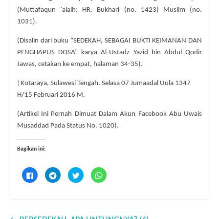
(Muttafaqun `alaih: HR. Bukhari (no. 1423) Muslim (no.
1031).
(Disalin dari buku “SEDEKAH, SEBAGAI BUKTI KEIMANAN DAN
PENGHAPUS DOSA” karya Al-Ustadz Yazid bin Abdul Qodir
Jawas, cetakan ke empat, halaman 34-35).
|Kotaraya, Sulawesi Tengah. Selasa 07 Jumaadal Uula 1347
H/15 Februari 2016 M.
(Artikel Ini Pernah Dimuat Dalam Akun Facebook Abu Uwais
Musaddad Pada Status No. 1020).
Bagikan ini:
K
K
K
K
l
l
l
l
i
i
i
i
k
k
k
k
u
u
u
u
n
n
n
n
t
t
t
t
u
u
u
u