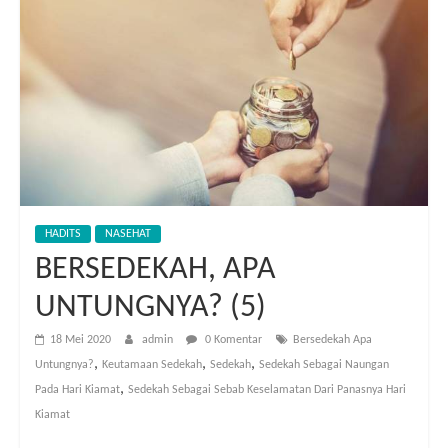
HADITS
NASEHAT
BERSEDEKAH, APA
UNTUNGNYA? (5)
18 Mei 2020
admin
0 Komentar
Bersedekah Apa
,
,
,
Untungnya?
Keutamaan Sedekah
Sedekah
Sedekah Sebagai Naungan
,
Pada Hari Kiamat
Sedekah Sebagai Sebab Keselamatan Dari Panasnya Hari
Kiamat