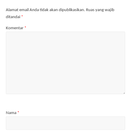
y
g
n
g
a
b
g
b
n
a
b
a
Alamat email Anda tidak akan dipublikasikan.
Ruas yang wajib
g
r
a
r
b
u
r
u
ditandai
*
a
)
u
)
r
)
u
Komentar
*
)
Nama
*