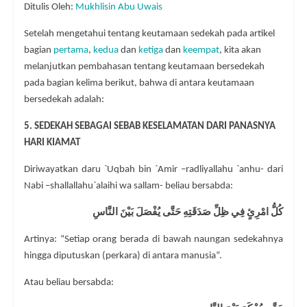
Ditulis Oleh:
Mukhlisin Abu Uwais
Setelah mengetahui tentang keutamaan sedekah pada artikel
bagian
pertama
,
kedua
dan
ketiga
dan
keempat
, kita akan
melanjutkan pembahasan tentang keutamaan bersedekah
pada bagian kelima berikut, bahwa di antara keutamaan
bersedekah adalah:
5. SEDEKAH SEBAGAI SEBAB KESELAMATAN DARI PANASNYA
HARI KIAMAT
Diriwayatkan daru `Uqbah bin `Amir –radliyallahu `anhu- dari
Nabi –shallallahu`alaihi wa sallam- beliau bersabda:
كُلُّ امْرِئٍ فِي ظِلِّ صَدَقَتِهِ حَتَّى يُفْصَلَ بَيْنَ النَّاسِ
Artinya: “Setiap orang berada di bawah naungan sedekahnya
hingga diputuskan (perkara) di antara manusia”.
Atau beliau bersabda: