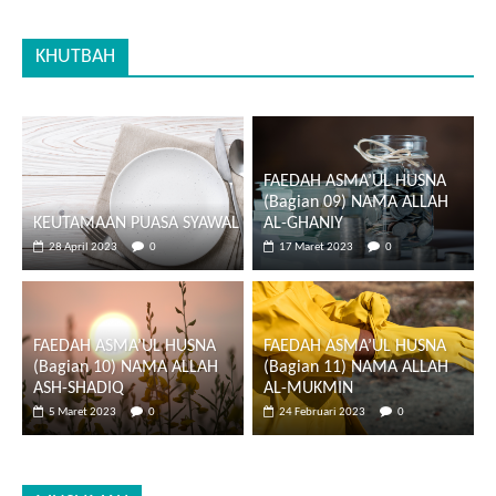
KHUTBAH
FAEDAH ASMA’UL HUSNA
(Bagian 09) NAMA ALLAH
KEUTAMAAN PUASA SYAWAL
AL-GHANIY
28 April 2023
0
17 Maret 2023
0
FAEDAH ASMA’UL HUSNA
FAEDAH ASMA’UL HUSNA
(Bagian 10) NAMA ALLAH
(Bagian 11) NAMA ALLAH
ASH-SHADIQ
AL-MUKMIN
5 Maret 2023
0
24 Februari 2023
0