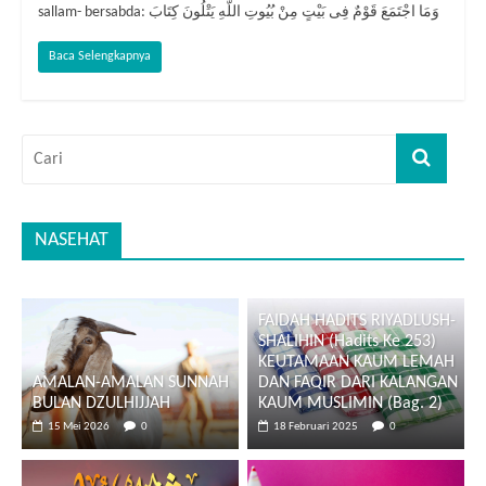
sallam- bersabda: وَمَا اجْتَمَعَ قَوْمٌ فِى بَيْتٍ مِنْ بُيُوتِ اللَّهِ يَتْلُونَ كِتَابَ
Baca Selengkapnya
NASEHAT
FAIDAH HADITS RIYADLUSH-
SHALIHIN (Hadits Ke 253)
KEUTAMAAN KAUM LEMAH
AMALAN-AMALAN SUNNAH
DAN FAQIR DARI KALANGAN
BULAN DZULHIJJAH
KAUM MUSLIMIN (Bag. 2)
15 Mei 2026
0
18 Februari 2025
0