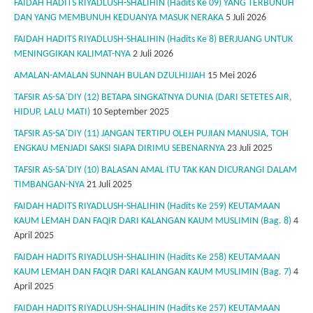
FAIDAH HADITS RIYADLUSH-SHALIHIN (Hadits Ke 09) YANG TERBUNUH
DAN YANG MEMBUNUH KEDUANYA MASUK NERAKA
5 Juli 2026
FAIDAH HADITS RIYADLUSH-SHALIHIN (Hadits Ke 8) BERJUANG UNTUK
MENINGGIKAN KALIMAT-NYA
2 Juli 2026
AMALAN-AMALAN SUNNAH BULAN DZULHIJJAH
15 Mei 2026
TAFSIR AS-SA`DIY (12) BETAPA SINGKATNYA DUNIA (DARI SETETES AIR,
HIDUP, LALU MATI)
10 September 2025
TAFSIR AS-SA`DIY (11) JANGAN TERTIPU OLEH PUJIAN MANUSIA, TOH
ENGKAU MENJADI SAKSI SIAPA DIRIMU SEBENARNYA
23 Juli 2025
TAFSIR AS-SA`DIY (10) BALASAN AMAL ITU TAK KAN DICURANGI DALAM
TIMBANGAN-NYA
21 Juli 2025
FAIDAH HADITS RIYADLUSH-SHALIHIN (Hadits Ke 259) KEUTAMAAN
KAUM LEMAH DAN FAQIR DARI KALANGAN KAUM MUSLIMIN (Bag. 8)
4
April 2025
FAIDAH HADITS RIYADLUSH-SHALIHIN (Hadits Ke 258) KEUTAMAAN
KAUM LEMAH DAN FAQIR DARI KALANGAN KAUM MUSLIMIN (Bag. 7)
4
April 2025
FAIDAH HADITS RIYADLUSH-SHALIHIN (Hadits Ke 257) KEUTAMAAN