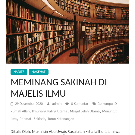
HADITS
NASEHAT
MEMINANG SAKINAH DI
MAJELIS ILMU
29 Desember 2020
admin
0 Komentar
Berkumpul Di
,
,
,
Rumah Allah
Ilmu Yang Paling Utama
Masjid Lebih Utama
Menuntut
,
,
,
Ilmu
Rahmat
Sakinah
Turun Ketenangan
Ditulis Oleh: Mukhlisin Abu Uwais Rasulullah –shallallhu `alaihi wa