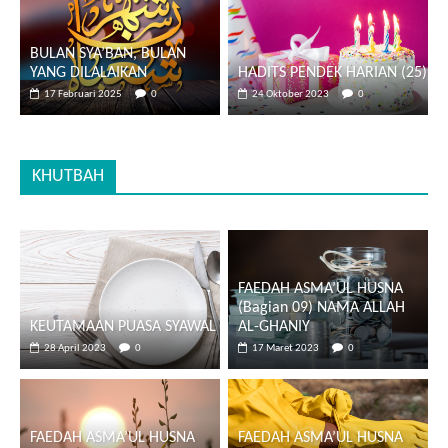
BULAN SYA’BAN, BULAN
YANG DILALAIKAN
HADITS PENDEK HARIAN (25)
17 Februari 2025
0
24 Oktober 2023
0
KHUTBAH
FAEDAH ASMA’UL HUSNA
(Bagian 09) NAMA ALLAH
KEUTAMAAN PUASA SYAWAL
AL-GHANIY
28 April 2023
0
17 Maret 2023
0
FAEDAH ASMA’UL HUSNA
FAEDAH ASMA’UL HUSNA