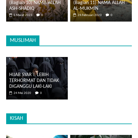
(Bagian 10) NAMA ALLAH
(Bagian 11) NAMA ALLAH
ASH-SHADIQ
AL-MUKMIN
5 Maret 2023
0
24 Februari 2023
0
MUSLIMAH
HIJAB SYAR`I, LEBIH
TERHORMAT DAN TIDAK
DIGANGGU LAKI-LAKI
24 Mei 2020
0
KISAH