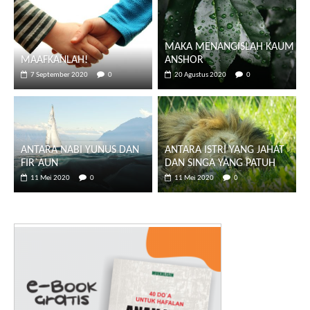
MAKA MENANGISLAH KAUM
MAAFKANLAH!
ANSHOR
7 September 2020
0
20 Agustus 2020
0
ANTARA NABI YUNUS DAN
ANTARA ISTRI YANG JAHAT
FIR`AUN
DAN SINGA YANG PATUH
11 Mei 2020
0
11 Mei 2020
0